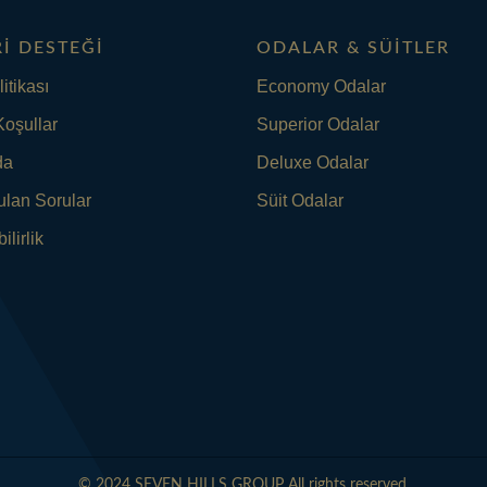
I DESTEĞI
ODALAR & SÜITLER
litikası
Economy Odalar
Koşullar
Superior Odalar
da
Deluxe Odalar
ulan Sorular
Süit Odalar
ilirlik
© 2024 SEVEN HILLS GROUP All rights reserved.