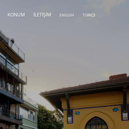
KONUM
İLETIŞIM
ENGLISH
TÜRKÇE