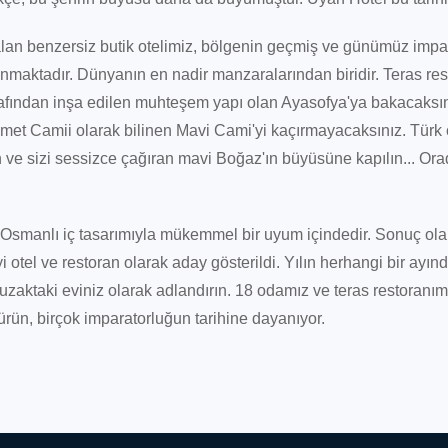
lan benzersiz butik otelimiz, bölgenin geçmiş ve günümüz impara
maktadır. Dünyanın en nadir manzaralarından biridir. Teras rest
arafından inşa edilen muhteşem yapı olan Ayasofya'ya bakacaks
et Camii olarak bilinen Mavi Cami'yi kaçırmayacaksınız. Türk ç
n ve sizi sessizce çağıran mavi Boğaz'ın büyüsüne kapılın... Orad
ik Osmanlı iç tasarımıyla mükemmel bir uyum içindedir. Sonuç ola
otel ve restoran olarak aday gösterildi. Yılın herhangi bir ayınd
zaktaki eviniz olarak adlandırın. 18 odamız ve teras restoranım
türün, birçok imparatorluğun tarihine dayanıyor.