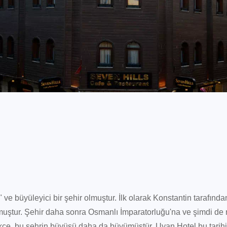
" ve büyüleyici bir şehir olmuştur. İlk olarak Konstantin tarafında
muştur. Şehir daha sonra Osmanlı İmparatorluğu'na ve şimdi de 
tikçe, bu şehrin büyüsü daha da büyümüştür. Uyan Hotel bu tarihin