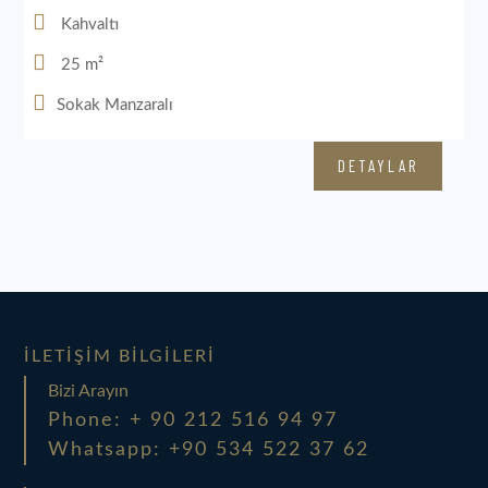
Kahvaltı
25 m²
Sokak Manzaralı
DETAYLAR
İLETIŞIM BILGILERI
Bizi Arayın
Phone: + 90 212 516 94 97
Whatsapp: +90 534 522 37 62